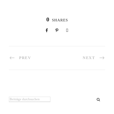
0
SHARES
PREV
NEXT
Du suchst etwas bestimmtes?