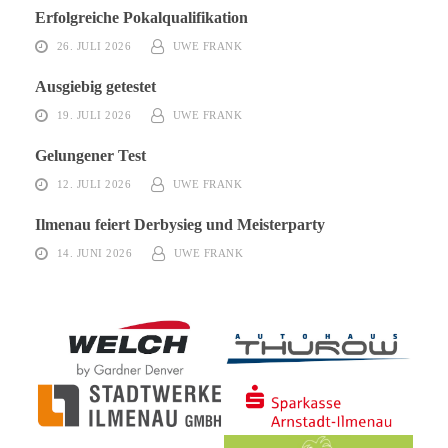
Erfolgreiche Pokalqualifikation
26. JULI 2026
UWE FRANK
Ausgiebig getestet
19. JULI 2026
UWE FRANK
Gelungener Test
12. JULI 2026
UWE FRANK
Ilmenau feiert Derbysieg und Meisterparty
14. JUNI 2026
UWE FRANK