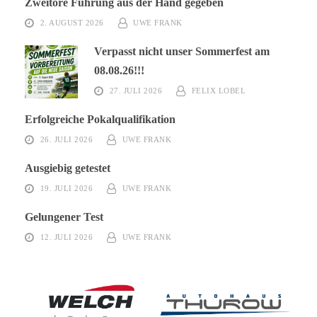
Zweitore Führung aus der Hand gegeben
2. AUGUST 2026
UWE FRANK
Verpasst nicht unser Sommerfest am
08.08.26!!!
27. JULI 2026
FELIX LOBEL
Erfolgreiche Pokalqualifikation
26. JULI 2026
UWE FRANK
Ausgiebig getestet
19. JULI 2026
UWE FRANK
Gelungener Test
12. JULI 2026
UWE FRANK