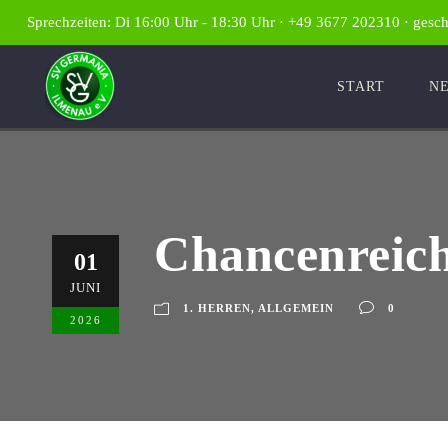
Sprechzeiten: Di 16:00 Uhr - 18:30 Uhr ⋅ +49 3677 202310 ⋅ gesc
START
N
Chancenreich
01
JUNI
1. HERREN
,
ALLGEMEIN
0
2026