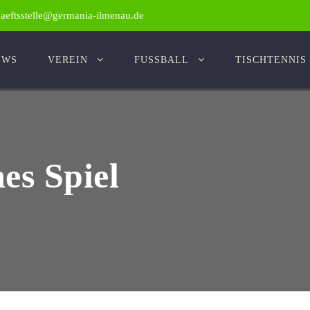
haeftsstelle@germania-ilmenau.de
EWS
VEREIN
FUSSBALL
TISCHTENNIS
es Spiel