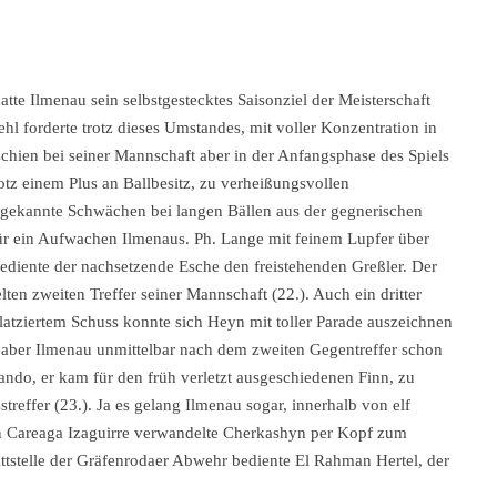
te Ilmenau sein selbstgestecktes Saisonziel der Meisterschaft
ehl forderte trotz dieses Umstandes, mit voller Konzentration in
schien bei seiner Mannschaft aber in der Anfangsphase des Spiels
otz einem Plus an Ballbesitz, zu verheißungsvollen
gekannte Schwächen bei langen Bällen aus der gegnerischen
für ein Aufwachen Ilmenaus. Ph. Lange mit feinem Lupfer über
bediente der nachsetzende Esche den freistehenden Greßler. Der
ten zweiten Treffer seiner Mannschaft (22.). Auch ein dritter
latziertem Schuss konnte sich Heyn mit toller Parade auszeichnen
e aber Ilmenau unmittelbar nach dem zweiten Gegentreffer schon
nando, er kam für den früh verletzt ausgeschiedenen Finn, zu
reffer (23.). Ja es gelang Ilmenau sogar, innerhalb von elf
on Careaga Izaguirre verwandelte Cherkashyn per Kopf zum
ittstelle der Gräfenrodaer Abwehr bediente El Rahman Hertel, der