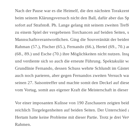
Nach der Pause war es die Heimelf, die den nächsten Torakzent
beim seinem Klärungsversuch nicht den Ball, dafür aber das 
sofort auf Strafstoß. Ph. Lange gelang mit seinem zweiten Treff
zu einem Spiel der vergebenen Torchancen auf beiden Seiten, si
Mannschaftsverantwortlichen. Ging die Souveränität der beiden
Rahman (57.), Fischer (65.), Fernando (66.), Hertel (69., 70.) 
(68., 89.) und Esche (70.) ihre Möglichkeiten nicht nutzen. In
und verdiente sich so auch die erneute Führung. Spektakulär wa
Grundlinie Fernando, dessen Schuss wehrte Schlundt im Gäste
auch noch parieren, aber gegen Fernandos zweiten Versuch war 
seinen 27. Saisontreffer und machte somit den Deckel auf dies
vom Vortag, somit aus eigener Kraft die Meisterschaft in dieser
Vor einer imposanten Kulisse von 190 Zuschauern zeigten beide
reichlich Torgelegenheiten auf beiden Seiten. Der Unterschied 
Hertam hatte keine Probleme mit dieser Partie. Trotz je drei Ve
Rahmen.