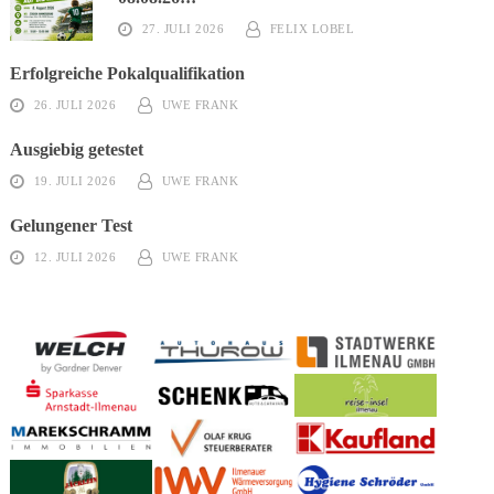
27. JULI 2026
FELIX LOBEL
Erfolgreiche Pokalqualifikation
26. JULI 2026
UWE FRANK
Ausgiebig getestet
19. JULI 2026
UWE FRANK
Gelungener Test
12. JULI 2026
UWE FRANK