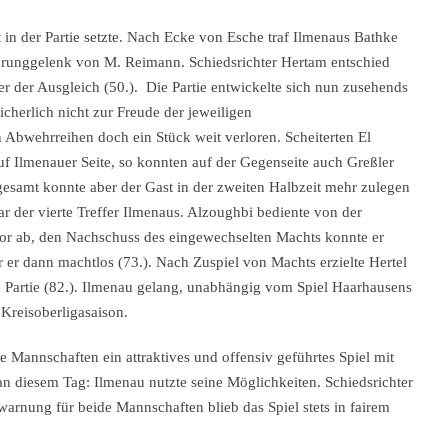
 in der Partie setzte. Nach Ecke von Esche traf Ilmenaus Bathke
Sprunggelenk von M. Reimann. Schiedsrichter Hertam entschied
er der Ausgleich (50.). Die Partie entwickelte sich nun zusehends
cherlich nicht zur Freude der jeweiligen
 Abwehrreihen doch ein Stück weit verloren. Scheiterten El
auf Ilmenauer Seite, so konnten auf der Gegenseite auch Greßler
sgesamt konnte aber der Gast in der zweiten Halbzeit mehr zulegen
r der vierte Treffer Ilmenaus. Alzoughbi bediente von der
tor ab, den Nachschuss des eingewechselten Machts konnte er
er dann machtlos (73.). Nach Zuspiel von Machts erzielte Hertel
e Partie (82.). Ilmenau gelang, unabhängig vom Spiel Haarhausens
 Kreisoberligasaison.
 Mannschaften ein attraktives und offensiv geführtes Spiel mit
an diesem Tag: Ilmenau nutzte seine Möglichkeiten. Schiedsrichter
rwarnung für beide Mannschaften blieb das Spiel stets in fairem