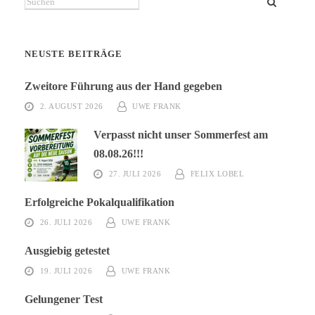
Suchen
NEUSTE BEITRÄGE
Zweitore Führung aus der Hand gegeben
2. AUGUST 2026
UWE FRANK
Verpasst nicht unser Sommerfest am
08.08.26!!!
27. JULI 2026
FELIX LOBEL
Erfolgreiche Pokalqualifikation
26. JULI 2026
UWE FRANK
Ausgiebig getestet
19. JULI 2026
UWE FRANK
Gelungener Test