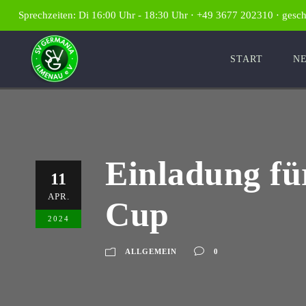
Sprechzeiten: Di 16:00 Uhr - 18:30 Uhr ⋅ +49 3677 202310 ⋅ gesc
START
N
Einladung fü
11
APR.
Cup
2024
ALLGEMEIN
0