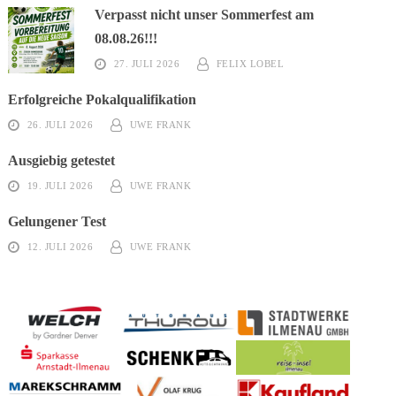
Verpasst nicht unser Sommerfest am
08.08.26!!!
27. JULI 2026
FELIX LOBEL
Erfolgreiche Pokalqualifikation
26. JULI 2026
UWE FRANK
Ausgiebig getestet
19. JULI 2026
UWE FRANK
Gelungener Test
12. JULI 2026
UWE FRANK