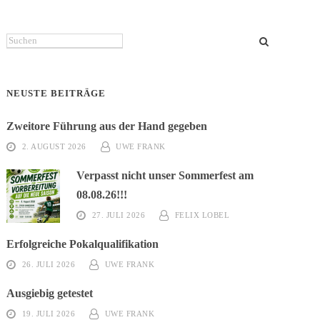
Suchen
NEUSTE BEITRÄGE
Zweitore Führung aus der Hand gegeben
2. AUGUST 2026
UWE FRANK
Verpasst nicht unser Sommerfest am
08.08.26!!!
27. JULI 2026
FELIX LOBEL
Erfolgreiche Pokalqualifikation
26. JULI 2026
UWE FRANK
Ausgiebig getestet
19. JULI 2026
UWE FRANK