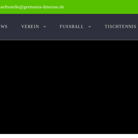
haeftsstelle@germania-ilmenau.de
EWS
VEREIN
FUSSBALL
TISCHTENNIS