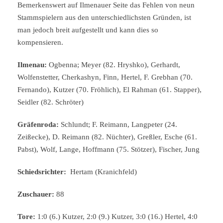
Bemerkenswert auf Ilmenauer Seite das Fehlen von neun
Stammspielern aus den unterschiedlichsten Gründen, ist
man jedoch breit aufgestellt und kann dies so
kompensieren.
Ilmenau:
Ogbenna; Meyer (82. Hryshko), Gerhardt,
Wolfenstetter, Cherkashyn, Finn, Hertel, F. Grebhan (70.
Fernando), Kutzer (70. Fröhlich), El Rahman (61. Stapper),
Seidler (82. Schröter)
Gräfenroda:
Schlundt; F. Reimann, Langpeter (24.
Zeißecke), D. Reimann (82. Nüchter), Greßler, Esche (61.
Pabst), Wolf, Lange, Hoffmann (75. Stötzer), Fischer, Jung
Schiedsrichter:
Hertam (Kranichfeld)
Zuschauer:
88
Tore:
1:0 (6.) Kutzer, 2:0 (9.) Kutzer, 3:0 (16.) Hertel, 4:0