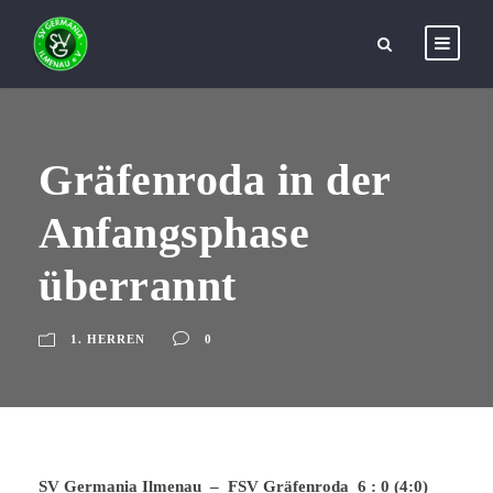
Gräfenroda in der
Anfangsphase
überrannt
1. HERREN
0
SV Germania Ilmenau – FSV Gräfenroda 6 : 0 (4:0)