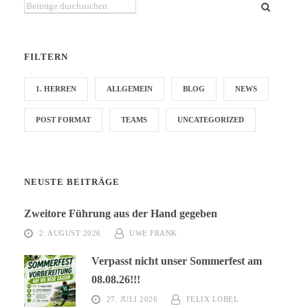
Du suchst etwas bestimmtes?
FILTERN
1. HERREN
ALLGEMEIN
BLOG
NEWS
POST FORMAT
TEAMS
UNCATEGORIZED
NEUSTE BEITRÄGE
Zweitore Führung aus der Hand gegeben
2. AUGUST 2026
UWE FRANK
Verpasst nicht unser Sommerfest am
08.08.26!!!
27. JULI 2026
FELIX LOBEL