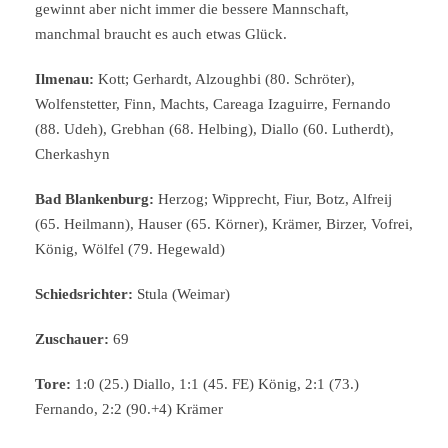
gewinnt aber nicht immer die bessere Mannschaft,
manchmal braucht es auch etwas Glück.
Ilmenau:
Kott; Gerhardt, Alzoughbi (80. Schröter),
Wolfenstetter, Finn, Machts, Careaga Izaguirre, Fernando
(88. Udeh), Grebhan (68. Helbing), Diallo (60. Lutherdt),
Cherkashyn
Bad Blankenburg:
Herzog; Wipprecht, Fiur, Botz, Alfreij
(65. Heilmann), Hauser (65. Körner), Krämer, Birzer, Vofrei,
König, Wölfel (79. Hegewald)
Schiedsrichter:
Stula (Weimar)
Zuschauer:
69
Tore:
1:0 (25.) Diallo, 1:1 (45. FE) König, 2:1 (73.)
Fernando, 2:2 (90.+4) Krämer