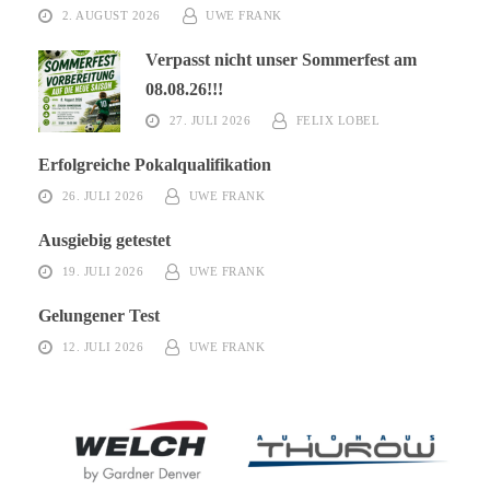
2. AUGUST 2026
UWE FRANK
Verpasst nicht unser Sommerfest am
08.08.26!!!
27. JULI 2026
FELIX LOBEL
Erfolgreiche Pokalqualifikation
26. JULI 2026
UWE FRANK
Ausgiebig getestet
19. JULI 2026
UWE FRANK
Gelungener Test
12. JULI 2026
UWE FRANK