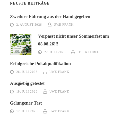
NEUSTE BEITRÄGE
Zweitore Führung aus der Hand gegeben
2. AUGUST 2026
UWE FRANK
Verpasst nicht unser Sommerfest am
08.08.26!!!
27. JULI 2026
FELIX LOBEL
Erfolgreiche Pokalqualifikation
26. JULI 2026
UWE FRANK
Ausgiebig getestet
19. JULI 2026
UWE FRANK
Gelungener Test
12. JULI 2026
UWE FRANK