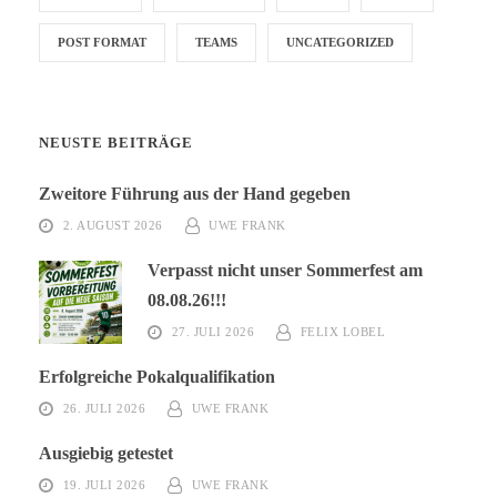
POST FORMAT
TEAMS
UNCATEGORIZED
NEUSTE BEITRÄGE
Zweitore Führung aus der Hand gegeben
2. AUGUST 2026
UWE FRANK
Verpasst nicht unser Sommerfest am
08.08.26!!!
27. JULI 2026
FELIX LOBEL
Erfolgreiche Pokalqualifikation
26. JULI 2026
UWE FRANK
Ausgiebig getestet
19. JULI 2026
UWE FRANK